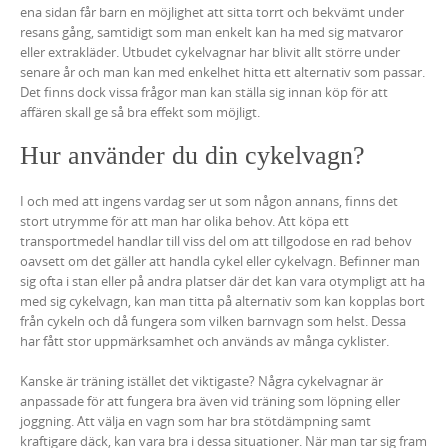
ena sidan får barn en möjlighet att sitta torrt och bekvämt under
resans gång, samtidigt som man enkelt kan ha med sig matvaror
eller extrakläder. Utbudet cykelvagnar har blivit allt större under
senare år och man kan med enkelhet hitta ett alternativ som passar.
Det finns dock vissa frågor man kan ställa sig innan köp för att
affären skall ge så bra effekt som möjligt.
Hur använder du din cykelvagn?
I och med att ingens vardag ser ut som någon annans, finns det
stort utrymme för att man har olika behov. Att köpa ett
transportmedel handlar till viss del om att tillgodose en rad behov
oavsett om det gäller att handla cykel eller cykelvagn. Befinner man
sig ofta i stan eller på andra platser där det kan vara otympligt att ha
med sig cykelvagn, kan man titta på alternativ som kan kopplas bort
från cykeln och då fungera som vilken barnvagn som helst. Dessa
har fått stor uppmärksamhet och används av många cyklister.
Kanske är träning istället det viktigaste? Några cykelvagnar är
anpassade för att fungera bra även vid träning som löpning eller
joggning. Att välja en vagn som har bra stötdämpning samt
kraftigare däck, kan vara bra i dessa situationer. När man tar sig fram