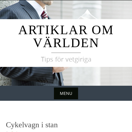
Skip
to
content
ARTIKLAR OM
VÄRLDEN
Tips för vetgiriga
MENU
Skip
to
content
Cykelvagn i stan