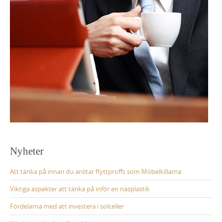
Nyheter
Att tänka på innan du anlitar flyttproffs som Möbelkillarna
Viktiga aspekter att tänka på inför en näsplastik
Fördelarna med att investera i solceller