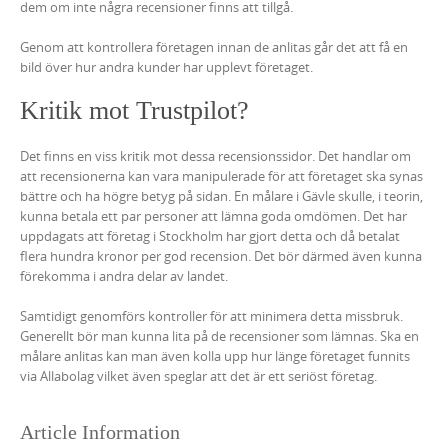
dem om inte några recensioner finns att tillgå.
Genom att kontrollera företagen innan de anlitas går det att få en
bild över hur andra kunder har upplevt företaget.
Kritik mot Trustpilot?
Det finns en viss kritik mot dessa recensionssidor. Det handlar om
att recensionerna kan vara manipulerade för att företaget ska synas
bättre och ha högre betyg på sidan. En målare i Gävle skulle, i teorin,
kunna betala ett par personer att lämna goda omdömen. Det har
uppdagats att företag i Stockholm har gjort detta och då betalat
flera hundra kronor per god recension. Det bör därmed även kunna
förekomma i andra delar av landet.
Samtidigt genomförs kontroller för att minimera detta missbruk.
Generellt bör man kunna lita på de recensioner som lämnas. Ska en
målare anlitas kan man även kolla upp hur länge företaget funnits
via Allabolag vilket även speglar att det är ett seriöst företag.
Article Information