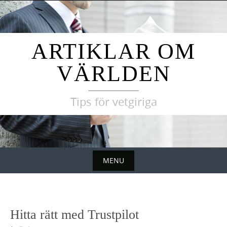
Skip
to
content
ARTIKLAR OM
VÄRLDEN
Tips för vetgiriga
MENU
Skip
to
content
Hitta rätt med Trustpilot