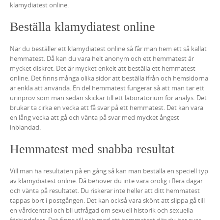
klamydiatest online.
Beställa klamydiatest online
När du beställer ett klamydiatest online så får man hem ett så kallat
hemmatest. Då kan du vara helt anonym och ett hemmatest är
mycket diskret. Det är mycket enkelt att beställa ett hemmatest
online. Det finns många olika sidor att beställa ifrån och hemsidorna
är enkla att använda. En del hemmatest fungerar så att man tar ett
urinprov som man sedan skickar till ett laboratorium för analys. Det
brukar ta cirka en vecka att få svar på ett hemmatest. Det kan vara
en lång vecka att gå och vänta på svar med mycket ångest
inblandad.
Hemmatest med snabba resultat
Vill man ha resultaten på en gång så kan man beställa en speciell typ
av klamydiatest online. Då behöver du inte vara orolig i flera dagar
och vänta på resultatet. Du riskerar inte heller att ditt hemmatest
tappas bort i postgången. Det kan också vara skönt att slippa gå till
en vårdcentral och bli utfrågad om sexuell historik och sexuella