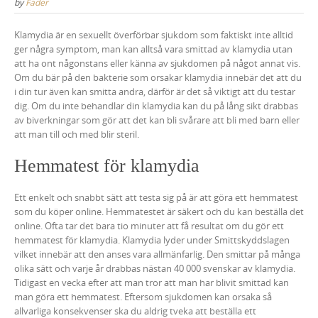
by
Fader
Klamydia är en sexuellt överförbar sjukdom som faktiskt inte alltid
ger några symptom, man kan alltså vara smittad av klamydia utan
att ha ont någonstans eller känna av sjukdomen på något annat vis.
Om du bär på den bakterie som orsakar klamydia innebär det att du
i din tur även kan smitta andra, därför är det så viktigt att du testar
dig. Om du inte behandlar din klamydia kan du på lång sikt drabbas
av biverkningar som gör att det kan bli svårare att bli med barn eller
att man till och med blir steril.
Hemmatest för klamydia
Ett enkelt och snabbt sätt att testa sig på är att göra ett hemmatest
som du köper online. Hemmatestet är säkert och du kan beställa det
online. Ofta tar det bara tio minuter att få resultat om du gör ett
hemmatest för klamydia. Klamydia lyder under Smittskyddslagen
vilket innebär att den anses vara allmänfarlig. Den smittar på många
olika sätt och varje år drabbas nästan 40 000 svenskar av klamydia.
Tidigast en vecka efter att man tror att man har blivit smittad kan
man göra ett hemmatest. Eftersom sjukdomen kan orsaka så
allvarliga konsekvenser ska du aldrig tveka att beställa ett