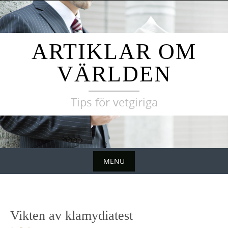
Skip
to
content
ARTIKLAR OM
VÄRLDEN
Tips för vetgiriga
MENU
Skip
to
content
Vikten av klamydiatest