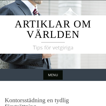
Skip
to
content
ARTIKLAR OM
VÄRLDEN
Tips för vetgiriga
MENU
Skip
to
content
Kontorsstädning en tydlig