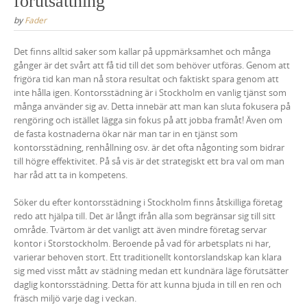
förutsättning
by
Fader
Det finns alltid saker som kallar på uppmärksamhet och många
gånger är det svårt att få tid till det som behöver utföras. Genom att
frigöra tid kan man nå stora resultat och faktiskt spara genom att
inte hålla igen. Kontorsstädning är i Stockholm en vanlig tjänst som
många använder sig av. Detta innebär att man kan sluta fokusera på
rengöring och istället lägga sin fokus på att jobba framåt! Även om
de fasta kostnaderna ökar när man tar in en tjänst som
kontorsstädning, renhållning osv. är det ofta någonting som bidrar
till högre effektivitet. På så vis är det strategiskt ett bra val om man
har råd att ta in kompetens.
Söker du efter kontorsstädning i Stockholm finns åtskilliga företag
redo att hjälpa till. Det är långt ifrån alla som begränsar sig till sitt
område. Tvärtom är det vanligt att även mindre företag servar
kontor i Storstockholm. Beroende på vad för arbetsplats ni har,
varierar behoven stort. Ett traditionellt kontorslandskap kan klara
sig med visst mått av städning medan ett kundnära läge förutsätter
daglig kontorsstädning. Detta för att kunna bjuda in till en ren och
fräsch miljö varje dag i veckan.