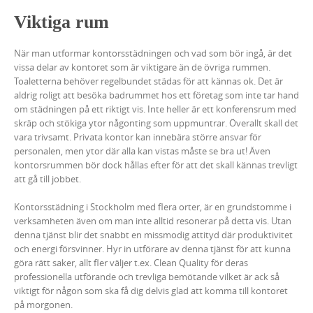
Viktiga rum
När man utformar kontorsstädningen och vad som bör ingå, är det
vissa delar av kontoret som är viktigare än de övriga rummen.
Toaletterna behöver regelbundet städas för att kännas ok. Det är
aldrig roligt att besöka badrummet hos ett företag som inte tar hand
om städningen på ett riktigt vis. Inte heller är ett konferensrum med
skräp och stökiga ytor någonting som uppmuntrar. Överallt skall det
vara trivsamt. Privata kontor kan innebära större ansvar för
personalen, men ytor där alla kan vistas måste se bra ut! Även
kontorsrummen bör dock hållas efter för att det skall kännas trevligt
att gå till jobbet.
Kontorsstädning i Stockholm med flera orter, är en grundstomme i
verksamheten även om man inte alltid resonerar på detta vis. Utan
denna tjänst blir det snabbt en missmodig attityd där produktivitet
och energi försvinner. Hyr in utförare av denna tjänst för att kunna
göra rätt saker, allt fler väljer t.ex. Clean Quality för deras
professionella utförande och trevliga bemötande vilket är ack så
viktigt för någon som ska få dig delvis glad att komma till kontoret
på morgonen.