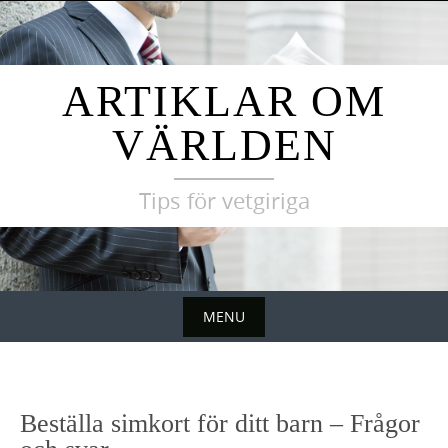
Skip
to
content
ARTIKLAR OM
VÄRLDEN
Tips för vetgiriga
MENU
Skip
to
content
Beställa simkort för ditt barn – Frågor