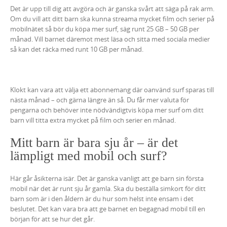
Det är upp till dig att avgöra och är ganska svårt att säga på rak arm.
Om du vill att ditt barn ska kunna streama mycket film och serier på
mobilnätet så bör du köpa mer surf, säg runt 25 GB – 50 GB per
månad. Vill barnet däremot mest läsa och sitta med sociala medier
så kan det räcka med runt 10 GB per månad.
Klokt kan vara att välja ett abonnemang där oanvänd surf sparas till
nästa månad – och gärna längre än så. Du får mer valuta för
pengarna och behöver inte nödvändigtvis köpa mer surf om ditt
barn vill titta extra mycket på film och serier en månad.
Mitt barn är bara sju år – är det
lämpligt med mobil och surf?
Här går åsikterna isär. Det är ganska vanligt att ge barn sin första
mobil när det är runt sju år gamla. Ska du beställa simkort för ditt
barn som är i den åldern är du hur som helst inte ensam i det
beslutet. Det kan vara bra att ge barnet en begagnad mobil till en
början för att se hur det går.