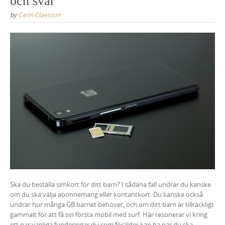
och svar
by
Carin Claesson
Ska du beställa simkort för ditt barn? I sådana fall undrar du kanske
om du ska välja abonnemang eller kontantkort. Du kanske också
undrar hur många GB barnet behöver, och om ditt barn är tillräckligt
gammalt för att få sin första mobil med surf. Här resonerar vi kring
ett par vanliga funderingar du som förälder kan ha när du ska