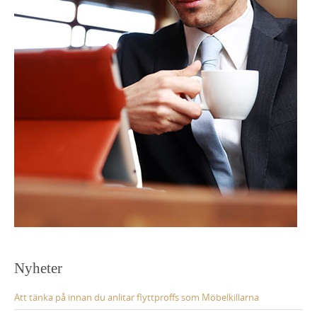
Nyheter
Att tänka på innan du anlitar flyttproffs som Möbelkillarna